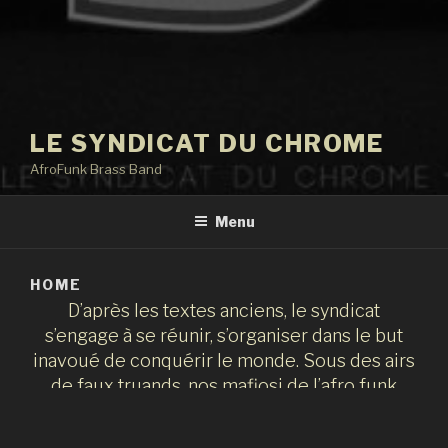
LE SYNDICAT DU CHROME
AfroFunk Brass Band
Menu
HOME
D’après les textes anciens, le syndicat
s’engage à se réunir, s’organiser dans le but
inavoué de conquérir le monde. Sous des airs
de faux truands, nos mafiosi de l’afro funk
sortent tout droit d’un film jamais sorti, réalisé
par Francis Ford Coppola, avec des dialogues